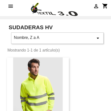
shopping_cart


SUDADERAS HV

Nombre, Z a A
Mostrando 1-1 de 1 artículo(s)