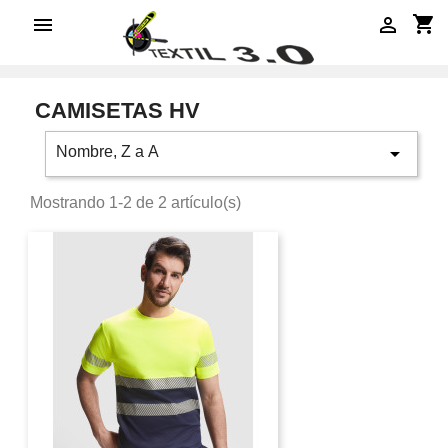
shopping_cart


CAMISETAS HV

Nombre, Z a A
Mostrando 1-2 de 2 artículo(s)