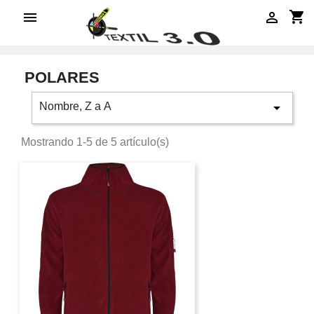
shopping_cart


POLARES

Nombre, Z a A
Mostrando 1-5 de 5 artículo(s)